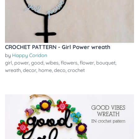
CROCHET PATTERN - Girl Power wreath
by
Happy Coridon
girl
,
power
,
good
,
wibes
,
flowers
,
flower
,
bouquet
,
wreath
,
decor
,
home
,
deco
,
crochet