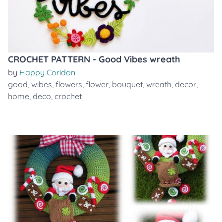
CROCHET PATTERN - Good Vibes wreath
by
Happy Coridon
good
,
wibes
,
flowers
,
flower
,
bouquet
,
wreath
,
decor
,
home
,
deco
,
crochet