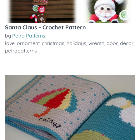
Santa Claus - Crochet Pattern
by
Petra Patterns
love
,
ornament
,
christmas
,
holidays
,
wreath
,
door
,
decor
,
petrapatterns