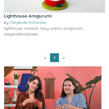
Lighthouse Amigurumi
by
Vliegende Hollander
lighthouse
,
nautical
,
navy
,
ocean
,
amigurumi
,
vliegendehollander
«
1
»