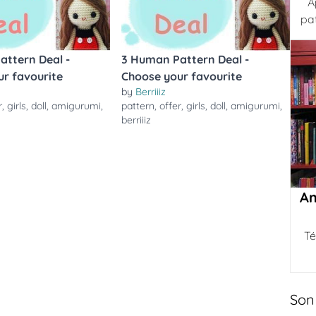
A
pa
attern Deal -
3 Human Pattern Deal -
r favourite
Choose your favourite
by
Berriiiz
r
,
girls
,
doll
,
amigurumi
,
pattern
,
offer
,
girls
,
doll
,
amigurumi
,
berriiiz
Am
Té
Son