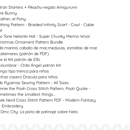
trón Starters + Pikachu-regalo Amigurumi
re Bunny
ather, el Pony
itting Pattern - Braided Infinity Scarf - Cowl - Cable
it
o Tone Helsinki Hat - Super Chunky Merino Wool
ristmas Ornament Pattern Bundle
da marina: caballo de mar,medusas, estrellas de mar
calamares (patrón de PDF)
ie el Kit patrón de Elfo
slumbrar - Chibi Ángel patrón Kit
rigo tipo trenca para niños
sfraz casero Dracula para niños
ds Pyjamas Sewing Pattern - All Sizes
nnie the Pooh Cross Stitch Pattern, Pooh Quote -
metimes the smallest things...
ek Nerd Cross Stitch Pattern PDF - Modern Fantasy
t Embroidery
 Dmc City: La pista de patinaje sobre hielo