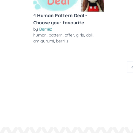
4 Human Pattern Deal -
Choose your favourite
by
Berriiiz
human
,
pattern
,
offer
,
girls
,
doll
,
amigurumi
,
berriiiz