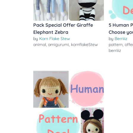
Pack Special Offer Giraffe
5 Human P
Elephant Zebra
Choose you
by
Korn Flake Stew
by
Berriiiz
animal
,
amigurumi
,
kornflakeStew
pattern
,
offe
berriiiz