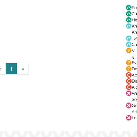
Pa
Cu
He
Kn
Kn
Tw
Ch
Vi
y 
Ev
«
1
»
De
Ab
Di
Ki
Wi
So
Ge
Ar
La