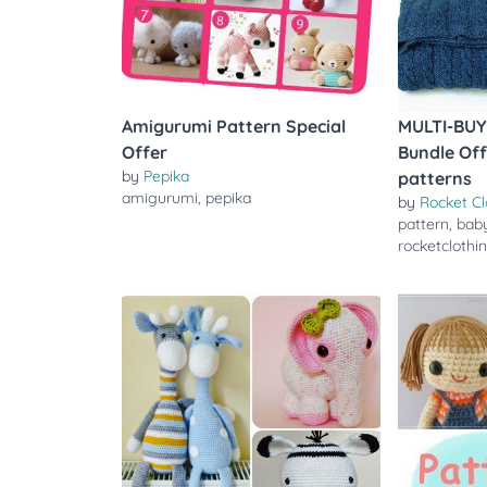
Amigurumi Pattern Special
MULTI-BUY
Offer
Bundle Off
by
Pepika
patterns
amigurumi
,
pepika
by
Rocket C
pattern
,
bab
rocketclothi