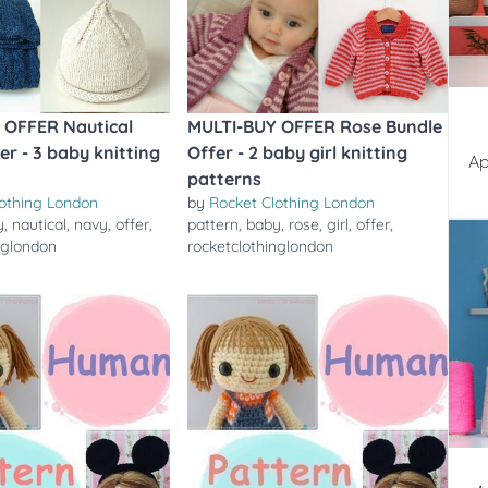
 OFFER Nautical
MULTI-BUY OFFER Rose Bundle
er - 3 baby knitting
Offer - 2 baby girl knitting
Ap
patterns
lothing London
by
Rocket Clothing London
y
,
nautical
,
navy
,
offer
,
pattern
,
baby
,
rose
,
girl
,
offer
,
nglondon
rocketclothinglondon