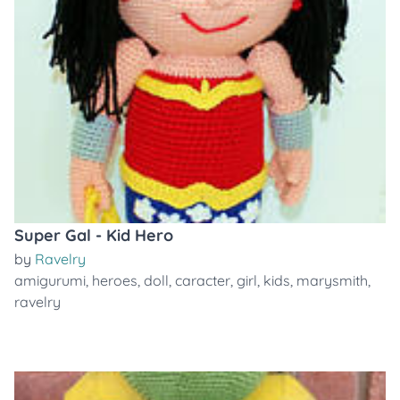
Super Gal - Kid Hero
by
Ravelry
amigurumi
,
heroes
,
doll
,
caracter
,
girl
,
kids
,
marysmith
,
ravelry