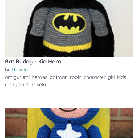
Bat Buddy - Kid Hero
by
Ravelry
amigurumi
,
heroes
,
batman
,
robin
,
character
,
girl
,
kids
,
marysmith
,
ravelry