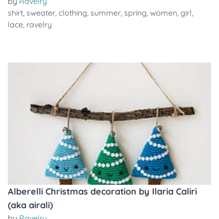
by
Ravelry
shirt
,
sweater
,
clothing
,
summer
,
spring
,
women
,
girl
,
lace
,
ravelry
Alberelli Christmas decoration by Ilaria Caliri
(aka airali)
by
Ravelry