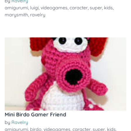
by
Ravelry
amigurumi
,
luigi
,
videogames
,
caracter
,
super
,
kids
,
marysmith
,
ravelry
Mini Birdo Gamer Friend
by
Ravelry
amigurumi
,
birdo
,
videogames
,
caracter
,
super
,
kids
,