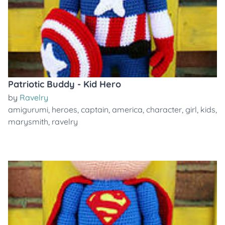
Patriotic Buddy - Kid Hero
by
Ravelry
amigurumi
,
heroes
,
captain
,
america
,
character
,
girl
,
kids
,
marysmith
,
ravelry