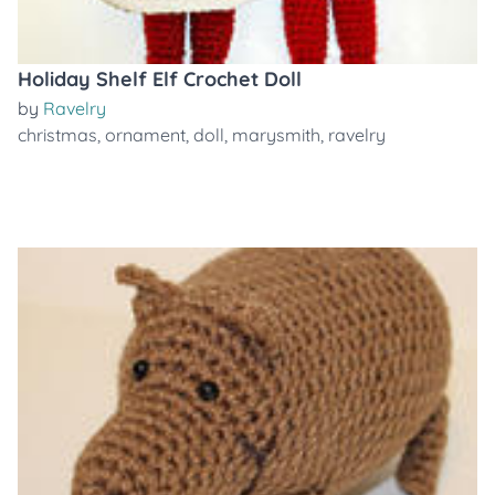
Holiday Shelf Elf Crochet Doll
by
Ravelry
christmas
,
ornament
,
doll
,
marysmith
,
ravelry