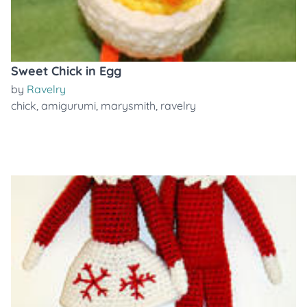
Sweet Chick in Egg
by
Ravelry
chick
,
amigurumi
,
marysmith
,
ravelry