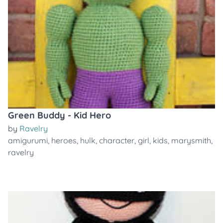
Green Buddy - Kid Hero
by
Ravelry
amigurumi
,
heroes
,
hulk
,
character
,
girl
,
kids
,
marysmith
,
ravelry