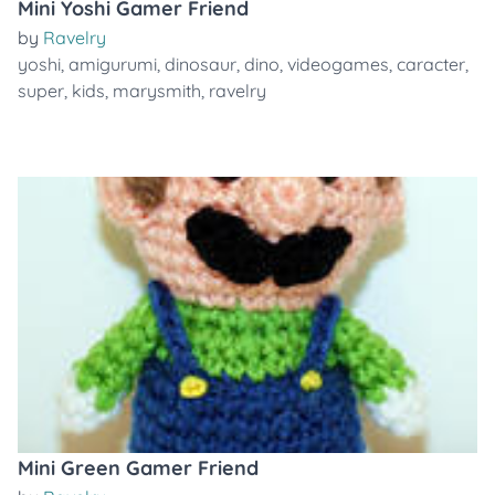
Mini Yoshi Gamer Friend
by
Ravelry
yoshi
,
amigurumi
,
dinosaur
,
dino
,
videogames
,
caracter
,
super
,
kids
,
marysmith
,
ravelry
Mini Green Gamer Friend