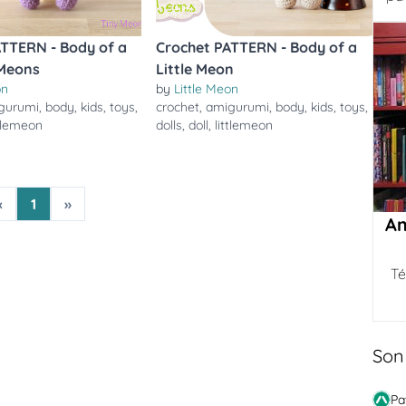
ATTERN - Body of a
Crochet PATTERN - Body of a
 Meons
Little Meon
on
by
Little Meon
gurumi
,
body
,
kids
,
toys
,
crochet
,
amigurumi
,
body
,
kids
,
toys
,
ttlemeon
dolls
,
doll
,
littlemeon
«
1
»
Am
Té
Son
Pa