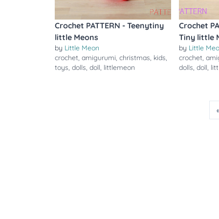
Crochet PATTERN - Teenytiny
Crochet P
little Meons
Tiny little
by
Little Meon
by
Little Me
crochet
,
amigurumi
,
christmas
,
kids
,
crochet
,
ami
toys
,
dolls
,
doll
,
littlemeon
dolls
,
doll
,
li