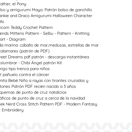
ather, el Pony
lso y amigurumi Maya. Patrón bolso de ganchillo
ankie and Draco Amigurumi Halloween Character
lls
icorn Teddy Crochet Pattern
lends Mittens Pattern - Selbu - Pattern - Knitting
art - Diagram
da marina: caballo de mar,medusas, estrellas de mar
calamares (patrón de PDF)
eet Dreams pdf patrón - descarga instantánea
slumbrar - Chibi Ángel patrón Kit
rigo tipo trenca para niños
Y pañuelo contra el cáncer
nita Bebé Niño a rayas con tirantes cruzados y
tones Patrón PDF recién nacido a 3 años
quemas de punto de cruz natalicios
áficos de punto de cruz a cerca de la navidad
ek Nerd Cross Stitch Pattern PDF - Modern Fantasy
t Embroidery