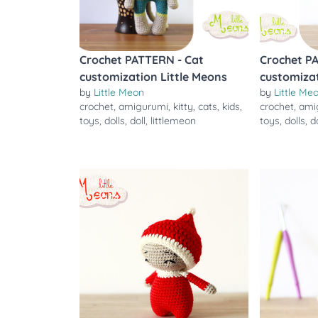
Crochet PATTERN - Cat
Crochet P
customization Little Meons
customizat
by
Little Meon
by
Little Me
crochet
,
amigurumi
,
kitty
,
cats
,
kids
,
crochet
,
ami
toys
,
dolls
,
doll
,
littlemeon
toys
,
dolls
,
d