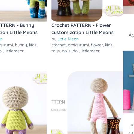
ATTERN - Bunny
Crochet PATTERN - Flower
ion Little Meons
customization Little Meons
Ap
on
by
Little Meon
gurumi
,
bunny
,
kids
,
crochet
,
amigurumi
,
flower
,
kids
,
oll
,
littlemeon
toys
,
dolls
,
doll
,
littlemeon
A
pa