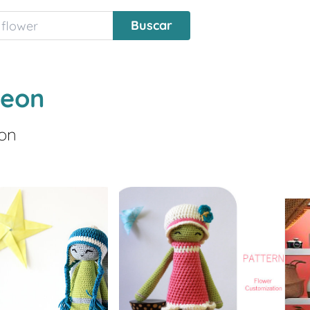
Meon
eon