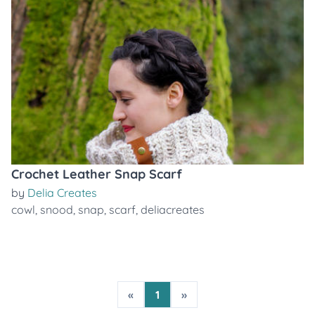
Crochet Leather Snap Scarf
by
Delia Creates
cowl
,
snood
,
snap
,
scarf
,
deliacreates
«
1
»