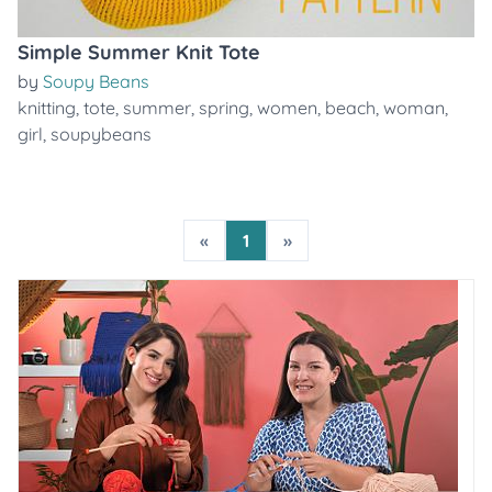
Simple Summer Knit Tote
by
Soupy Beans
knitting
,
tote
,
summer
,
spring
,
women
,
beach
,
woman
,
girl
,
soupybeans
«
1
»