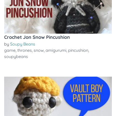
Crochet Jon Snow Pincushion
by
Soupy Beans
game
,
thrones
,
snow
,
amigurumi
,
pincushion
,
soupybeans