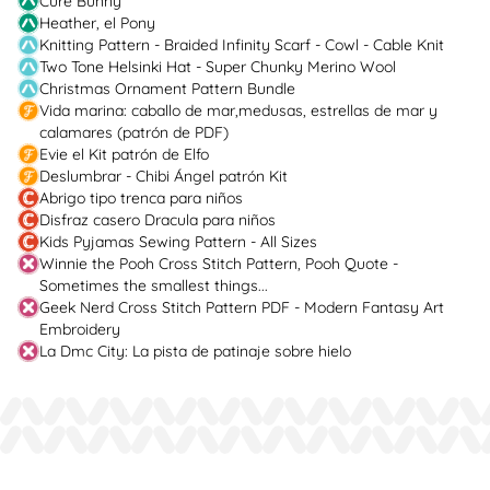
Cure Bunny
Heather, el Pony
Knitting Pattern - Braided Infinity Scarf - Cowl - Cable Knit
Two Tone Helsinki Hat - Super Chunky Merino Wool
Christmas Ornament Pattern Bundle
Vida marina: caballo de mar,medusas, estrellas de mar y
calamares (patrón de PDF)
Evie el Kit patrón de Elfo
Deslumbrar - Chibi Ángel patrón Kit
Abrigo tipo trenca para niños
Disfraz casero Dracula para niños
Kids Pyjamas Sewing Pattern - All Sizes
Winnie the Pooh Cross Stitch Pattern, Pooh Quote -
Sometimes the smallest things...
Geek Nerd Cross Stitch Pattern PDF - Modern Fantasy Art
Embroidery
La Dmc City: La pista de patinaje sobre hielo