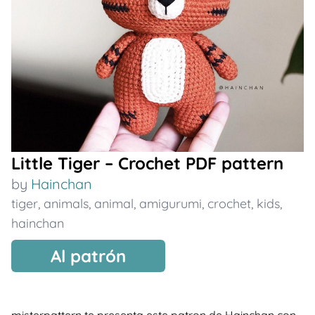
Little Tiger – Crochet PDF pattern
by
Hainchan
tiger
,
animals
,
animal
,
amigurumi
,
crochet
,
kids
,
hainchan
Al patrón
misterpattern te presenta este patron de Hainchan con