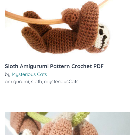
Sloth Amigurumi Pattern Crochet PDF
by
Mysterious Cats
amigurumi
,
sloth
,
mysteriousCats