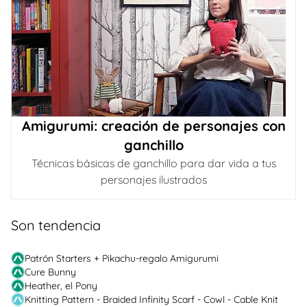
Amigurumi: creación de personajes con
ganchillo
Técnicas básicas de ganchillo para dar vida a tus
personajes ilustrados
Son tendencia
Patrón Starters + Pikachu-regalo Amigurumi
Cure Bunny
Heather, el Pony
Knitting Pattern - Braided Infinity Scarf - Cowl - Cable Knit