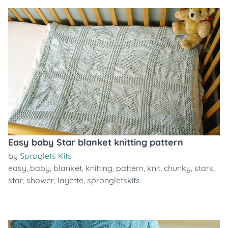
Easy baby Star blanket knitting pattern
by
Sproglets Kits
easy
,
baby
,
blanket
,
knitting
,
pattern
,
knit
,
chunky
,
stars
,
star
,
shower
,
layette
,
sprongletskits