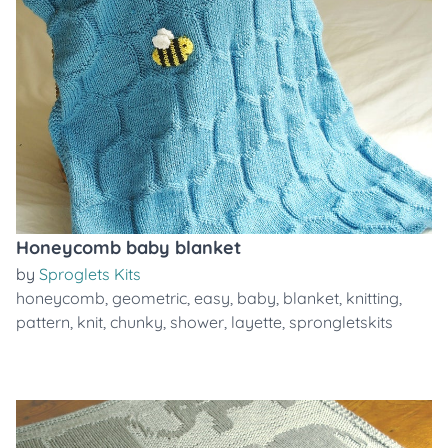
Honeycomb baby blanket
by
Sproglets Kits
honeycomb
,
geometric
,
easy
,
baby
,
blanket
,
knitting
,
pattern
,
knit
,
chunky
,
shower
,
layette
,
sprongletskits