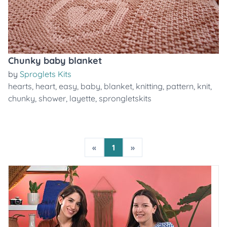
Chunky baby blanket
by
Sproglets Kits
hearts
,
heart
,
easy
,
baby
,
blanket
,
knitting
,
pattern
,
knit
,
chunky
,
shower
,
layette
,
sprongletskits
«
1
»