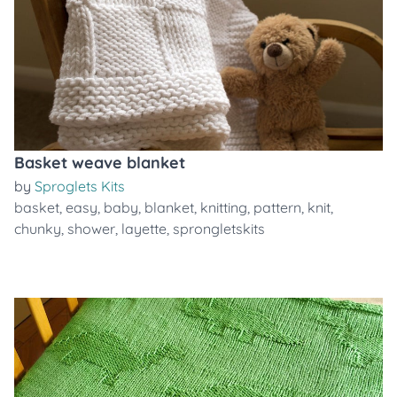
Basket weave blanket
by
Sproglets Kits
basket
,
easy
,
baby
,
blanket
,
knitting
,
pattern
,
knit
,
chunky
,
shower
,
layette
,
sprongletskits