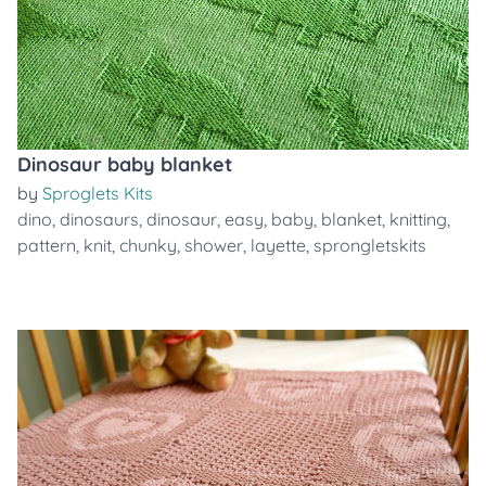
Dinosaur baby blanket
by
Sproglets Kits
dino
,
dinosaurs
,
dinosaur
,
easy
,
baby
,
blanket
,
knitting
,
pattern
,
knit
,
chunky
,
shower
,
layette
,
sprongletskits