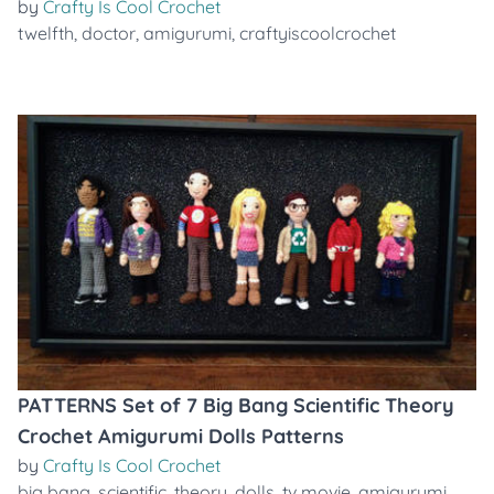
by
Crafty Is Cool Crochet
twelfth
,
doctor
,
amigurumi
,
craftyiscoolcrochet
PATTERNS Set of 7 Big Bang Scientific Theory
Crochet Amigurumi Dolls Patterns
by
Crafty Is Cool Crochet
big bang
,
scientific
,
theory
,
dolls
,
tv movie
,
amigurumi
,