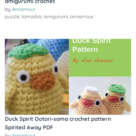
amigurumi crochet
by
Amiamour
puzzle
,
tamadra
,
amigurumi
,
amiamour
Duck Spirit Ootori-sama crochet pattern
Spirited Away PDF
by
Amiamour