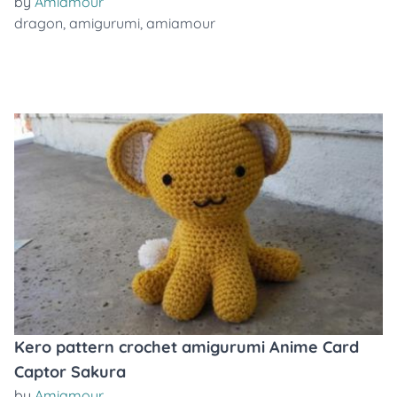
by
Amiamour
dragon
,
amigurumi
,
amiamour
Kero pattern crochet amigurumi Anime Card
Captor Sakura
by
Amiamour