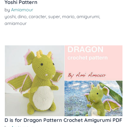
Yoshi Pattern
by
Amiamour
yoshi
,
dino
,
caracter
,
super
,
mario
,
amigurumi
,
amiamour
D is for Dragon Pattern Crochet Amigurumi PDF