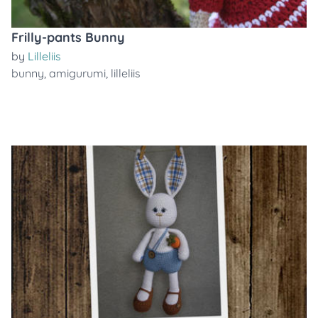
Frilly-pants Bunny
by
Lilleliis
bunny
,
amigurumi
,
lilleliis