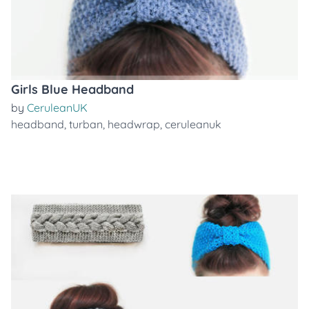
Girls Blue Headband
by
CeruleanUK
headband
,
turban
,
headwrap
,
ceruleanuk