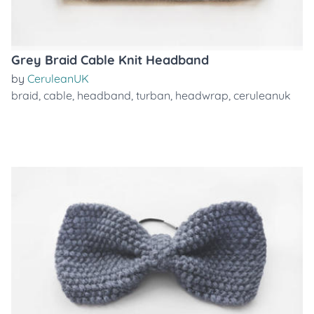
Grey Braid Cable Knit Headband
by
CeruleanUK
braid
,
cable
,
headband
,
turban
,
headwrap
,
ceruleanuk