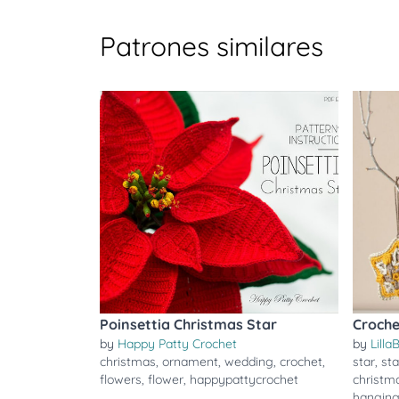
Patrones similares
Poinsettia Christmas Star
Croche
by
Happy Patty Crochet
by
Lilla
christmas
,
ornament
,
wedding
,
crochet
,
star
,
sta
flowers
,
flower
,
happypattycrochet
christm
hangin