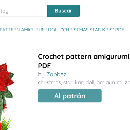
PATTERN AMIGURUMI DOLL "CHRISTMAS STAR KRIS" PDF
Crochet pattern amigurumi 
PDF
by
Zabbez
christmas
,
star
,
kris
,
doll
,
amigurumi
,
z
Al patrón