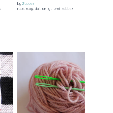
by
Zabbez
z
rose
,
roxy
,
doll
,
amigurumi
,
zabbez