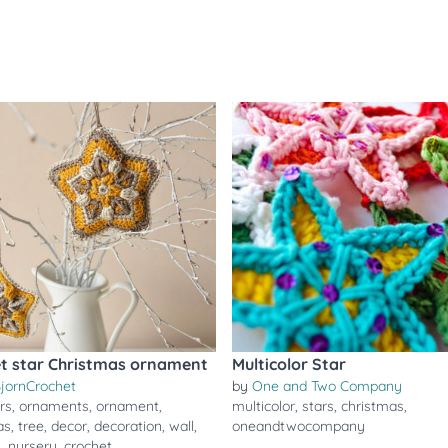
t star Christmas ornament
Multicolor Star
BjornCrochet
by
One and Two Company
rs
,
ornaments
,
ornament
,
multicolor
,
stars
,
christmas
,
as
,
tree
,
decor
,
decoration
,
wall
,
oneandtwocompany
g
,
nursery
,
crochet
,