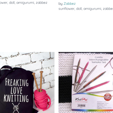
lower
,
doll
,
amigurumi
,
zabbez
by
Zabbez
sunflower
,
doll
,
amigurumi
,
zabbe