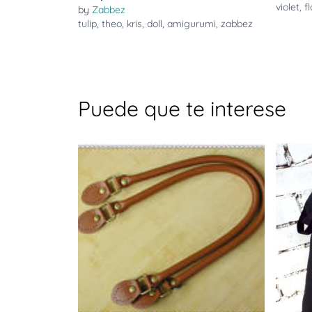
violet
,
f
by
Zabbez
tulip
,
theo
,
kris
,
doll
,
amigurumi
,
zabbez
Puede que te interese