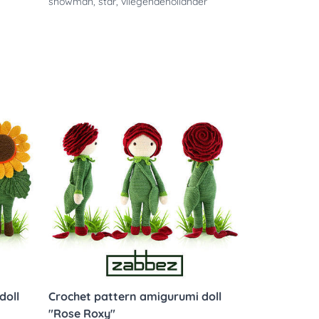
snowman
,
star
,
vliegendehollander
doll
Crochet pattern amigurumi doll
"Rose Roxy"