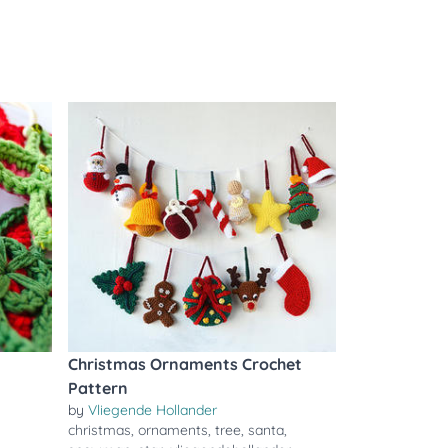
Christmas Ornaments Crochet
Pattern
by
Vliegende Hollander
christmas
,
ornaments
,
tree
,
santa
,