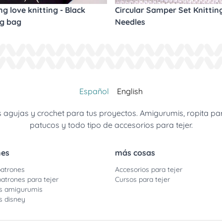
ng love knitting - Black
Circular Samper Set Knittin
ng bag
Needles
Español
English
gujas y crochet para tus proyectos. Amigurumis, ropita para 
patucos y todo tipo de accesorios para tejer.
nes
más cosas
atrones
Accesorios para tejer
patrones para tejer
Cursos para tejer
s amigurumis
s disney