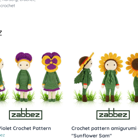
rncrochet
z
Violet Crochet Pattern
Crochet pattern amigurumi 
ez
"Sunflower Sam"