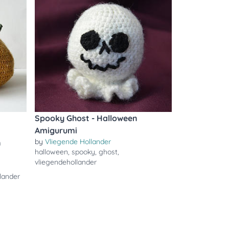
Spooky Ghost - Halloween
Amigurumi
by
Vliegende Hollander
n
halloween
,
spooky
,
ghost
,
vliegendehollander
lander