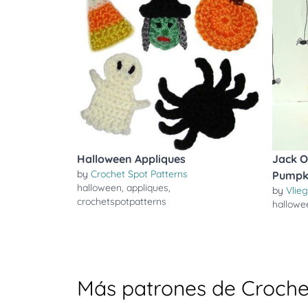
Halloween Appliques
Jack O
by
Crochet Spot Patterns
Pumpk
halloween
,
appliques
,
by
Vlie
crochetspotpatterns
hallowe
Más patrones de Croche