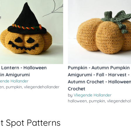
 Lantern - Halloween
Pumpkin - Autumn Pumpkin
in Amigurumi
Amigurumi - Fall - Harvest -
gende Hollander
Autumn Crochet - Hallowee
en
,
pumpkin
,
vliegendehollander
Crochet
by
Vliegende Hollander
halloween
,
pumpkin
,
vliegendehol
t Spot Patterns