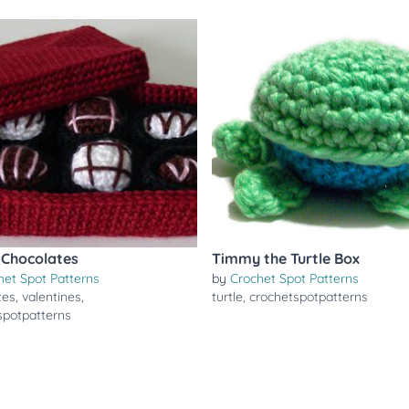
 Chocolates
Timmy the Turtle Box
het Spot Patterns
by
Crochet Spot Patterns
tes
,
valentines
,
turtle
,
crochetspotpatterns
spotpatterns