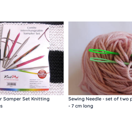
ar Samper Set Knitting
Sewing Needle - set of two p
es
- 7 cm long